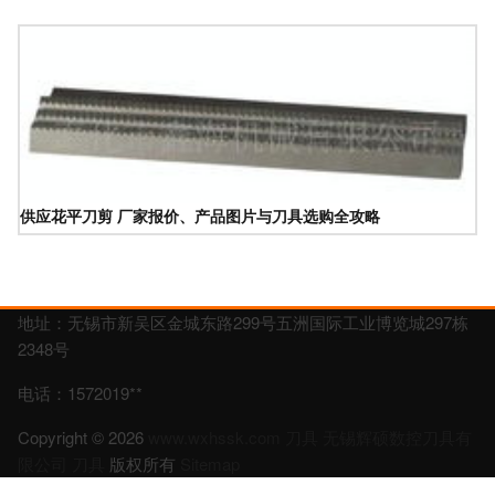
供应花平刀剪 厂家报价、产品图片与刀具选购全攻略
地址：无锡市新吴区金城东路299号五洲国际工业博览城297栋
2348号
电话：1572019**
Copyright © 2026
www.wxhssk.com
刀具
无锡辉硕数控刀具有
限公司
刀具
版权所有
Sitemap